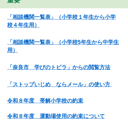
「
相談機関一覧表」（小学校
１
年生から
小
学
校４年生用）
「相談機関一覧表」（小学校5年生から中学生
用）
「奈良市 学びのトビラ」からの閲覧方法
「ストップいじめ ならメール」の使い方
令和８年度 帯解小学校の約束
令和
８
年度 運動場使用の約束について